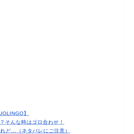
UOLINGO】
？そんな時はゴロ合わせ！
たけれど…（ネタバレにご注意）