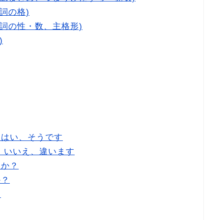
詞の格)
詞の性・数、主格形)
)
 はい、そうです
 いいえ、違います
すか？
か？
ん