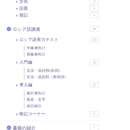
文化
5
話題
5
雑記
4
ロシア語講座
59
ロシア語実力テスト
10
中級者向け
初級者向け
入門編
16
文法・品詞別(名詞)
文法・品詞別（形容詞）
導入編
27
旅行者向け
発音・文字
自己紹介
暗記コーナー
6
書籍の紹介
7