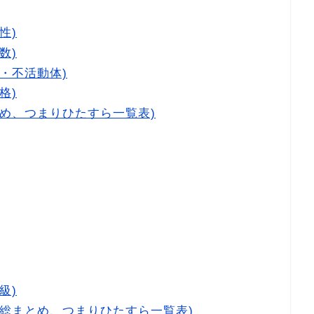
性)
数)
・不活動体)
格)
め、つまりひたすら一覧表)
級)
の総まとめ、つまりひたすら一覧表)