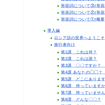
形容詞について③(形容
形容詞について②(形容
形容詞について①(概要
導入編
ロシア語の世界へようこそ
旅行者向け
第1課 これは何？
第2課 これは誰？
第3課 〇〇ですか？
第4課 あなたの◯◯？
第5課 どこにありま
第6課 持っています
第7課 持っていませ
第8課 どんな〇〇？