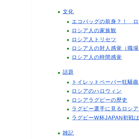
文化
エコバッグの前身？！ ロ
ロシア人の家族観
ロシア人トリセツ
ロシア人の対人感覚（職場
ロシア人の時間感覚
話題
トイレットペーパー狂騒曲
ロシアのハロウィン
ロシアラグビーの歴史
ラグビー選手に見るロシア
ラグビーW杯JAPAN初戦は
雑記