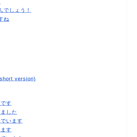
！
んでしょう！
すね
t version)
〇です
来ました
んでいます
います