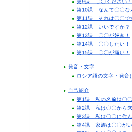
第9課 〇〇ください
第10課 なんて〇〇な
第11課 それは〇〇で
第12課 いいですか？
第13課 〇〇が好き！
第14課 〇〇したい！
第15課 〇〇が痛い！
発音・文字
ロシア語の文字・発音(shor
自己紹介
第1課 私の名前は〇
第2課 私は〇〇から
第3課 私は〇〇に住
第4課 家族は〇〇が