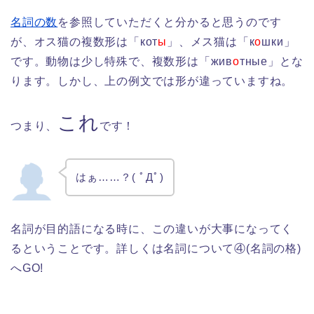
名詞の数
を参照していただくと分かると思うのです
が、オス猫の複数形は「кот
ы
」、メス猫は「к
о
шки」
です。動物は少し特殊で、複数形は「жив
о
тные」とな
ります。しかし、上の例文では形が違っていますね。
これ
つまり、
です！
はぁ……？( ﾟДﾟ)
名詞が目的語になる時に、この違いが大事になってく
るということです。詳しくは名詞について④(名詞の格)
へGO!