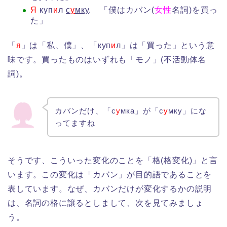
Я
куп
и
л
с
у
мку
. 「僕はカバン(
女性
名詞)を買っ
た」
「
я
」は「私、僕」、「куп
и
л」は「買った」という意
味です。買ったものはいずれも「モノ」(不活動体名
詞)。
カバンだけ、「с
у
мка」が「с
у
мку」にな
ってますね
そうです、こういった変化のことを「格(格変化)」と言
います。この変化は「カバン」が目的語であることを
表しています。なぜ、カバンだけが変化するかの説明
は、名詞の格に譲るとしまして、次を見てみましょ
う。