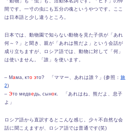
「動物」も「虫」も、活動体名詞です。「ヒト」の仲
間です。一寸の虫にも五分の魂というやつです。ここ
は日本語と少し違うところ。
日本では、動物園で知らない動物を見た子供が「あれ
何～？」と聞き、親が「あれは熊だよ」という会話が
成り立ちますが、ロシア語では、動物に対して「何」
は使いません。「誰」を使います。
– М
а
ма, кт
о
э
то? 「ママー、あれは誰？」(参照：
旅
2
)
–
Э
то медв
е
дь, сын
о
к. 「あれはね、熊だよ、息子
よ」
ロシア語から直訳するとこんな感じ。少々不自然な会
話に聞こえますが、ロシア語では普通です(笑)