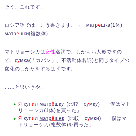
そう、これです。
ロシア語では、こう書きます。→ матр
ё
шка(1体)、
матр
ё
шки(複数体)
マトリョーシカは
女性
名詞で、しかもお人形ですの
で、с
у
мка(「カバン」、不活動体名詞)と同じタイプの
変化のしかたをするはずです。
……と思いきや。
Я
куп
и
л
матр
ё
шку
. (比較：с
у
мку) 「僕はマト
リョーシカ(1体)を買った」
Я
куп
и
л
матр
ё
шек
. (比較：с
у
мки) 「僕はマ
トリョーシカ(複数体)を買った」