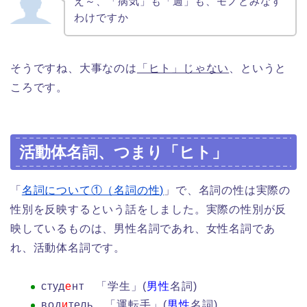
え～、「病気」も「週」も、モノとみなす
わけですか
そうですね、大事なのは
「ヒト」じゃない
、というと
ころです。
活動体名詞、つまり「ヒト」
「
名詞について①（名詞の性)
」で、名詞の性は実際の
性別を反映するという話をしました。実際の性別が反
映しているものは、男性名詞であれ、女性名詞であ
れ、活動体名詞です。
студ
е
нт 「学生」(
男性
名詞)
вод
и
тель 「運転手」(
男性
名詞)