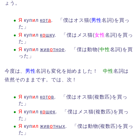
ょう。
Я
куп
и
л
кот
а
. 「僕はオス猫(
男性
名詞)を買っ
た」
Я
куп
и
л
к
о
шку
. 「僕はメス猫(
女性
名詞)を買っ
た」
Я
куп
и
л
жив
о
тное
. 「僕は動物(
中性
名詞)を買
った」
今度は、
男性
名詞も変化を始めました！
中性
名詞は
依然そのままです。では、次！
Я
куп
и
л
кот
о
в
. 「僕はオス猫(複数匹)を買っ
た」
Я
куп
и
л
к
о
шек
. 「僕はメス猫(複数匹)を買っ
た」
Я
куп
ил
жив
о
тных
. 「僕は動物(複数匹)を買っ
た」