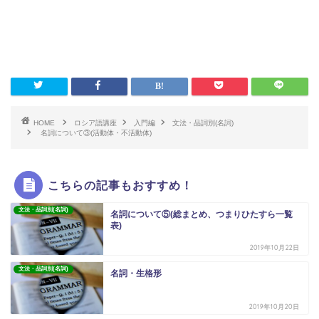
HOME
ロシア語講座
入門編
文法・品詞別(名詞)
名詞について③(活動体・不活動体)
こちらの記事もおすすめ！
文法・品詞別(名詞)
名詞について⑤(総まとめ、つまりひたすら一覧
表)
2019年10月22日
文法・品詞別(名詞)
名詞・生格形
2019年10月20日