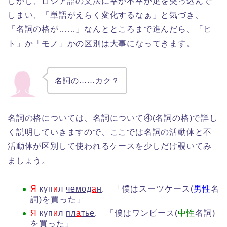
しかし、ロシア語の文法に幸か不幸か足を突っ込んで
しまい、「単語がえらく変化するなぁ」と気づき、
「名詞の格が……」なんとところまで進んだら、「ヒ
ト」か「モノ」かの区別は大事になってきます。
名詞の……カク？
名詞の格については、名詞について④(名詞の格)で詳し
く説明していきますので、ここでは名詞の活動体と不
活動体が区別して使われるケースを少しだけ覗いてみ
ましょう。
Я
куп
и
л
чемод
а
н
. 「僕はスーツケース(
男性
名
詞)を買った」
Я
куп
и
л
пл
а
тье
. 「僕はワンピース(
中性
名詞)
を買った」