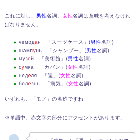
これに対し、
男性
名詞、
女性
名詞は意味を考えなけれ
ばなりません。
чемод
а
н 「スーツケース」(
男性
名詞)
шамп
у
нь 「シャンプー」(
男性
名詞)
муз
е
й 「美術館」(
男性
名詞)
с
у
мка 「カバン」(
女性
名詞)
нед
е
ля 「週」(
女性
名詞)
бол
е
знь 「病気」(
女性
名詞)
いずれも、「モノ」の名称ですね。
※単語中、赤文字の部分にアクセントがあります。