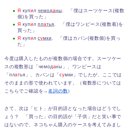
Я
куп
и
л
чемод
а
ны
. 「僕はスーツケース(複数
個)を買った」
Я
куп
и
л
пл
а
тья
. 「僕はワンピース(複数着)を
買った」
Я
куп
и
л
с
у
мки
. 「僕はカバン(複数個)を買っ
た」
今度は購入したものが複数個の場合です。スーツケー
スの複数形は「чемод
а
ны」、ワンピースは
「пл
а
тья」、カバンは「с
у
мки」でしたが、ここでは
そのままの形で使われています。（複数形については
こちらでご確認を→
名詞の数
）
さて、次は「ヒト」が目的語となった場合はどうでし
ょう？ 「買った」の目的語が「子供」だと笑い事で
はないので、ネコちゃん購入のケースを考えてみまし