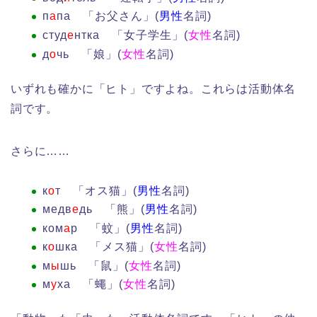
п
а
па 「お父さん」(
男性
名詞)
студ
е
нтка 「女子学生」(
女性
名詞)
д
о
чь 「娘」(
女性
名詞)
いずれも確かに「ヒト」ですよね。これらは活動体名
詞です。
さらに……
к
о
т 「オス猫」(
男性
名詞)
медв
е
дь 「熊」(
男性
名詞)
ком
а
р 「蚊」(
男性
名詞)
к
о
шка 「メス猫」(
女性
名詞)
м
ы
шь 「鼠」(
女性
名詞)
м
у
ха 「蠅」(
女性
名詞)