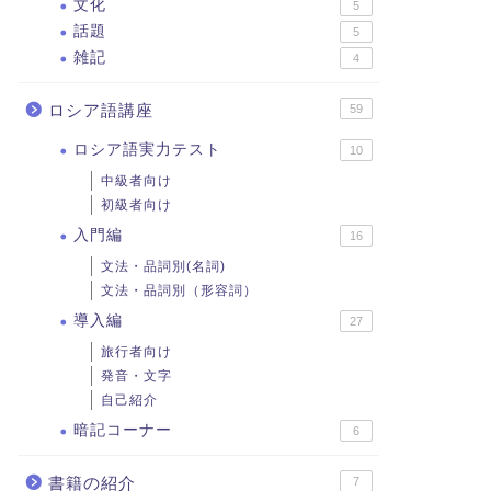
文化
5
話題
5
雑記
4
ロシア語講座
59
ロシア語実力テスト
10
中級者向け
初級者向け
入門編
16
文法・品詞別(名詞)
文法・品詞別（形容詞）
導入編
27
旅行者向け
発音・文字
自己紹介
暗記コーナー
6
書籍の紹介
7