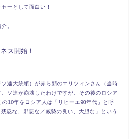
ッセーとして面白い！
紹介。
ジネス開始！
時ソ連大統領）が赤ら顔のエリツィンさん（当時
て、ソ連が崩壊したわけですが、その後のロシア
この10年をロシア人は「リヒーエ90年代」と呼
は「残忍な、邪悪な／威勢の良い、大胆な」という