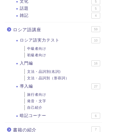
文化
5
話題
5
雑記
4
ロシア語講座
59
ロシア語実力テスト
10
中級者向け
初級者向け
入門編
16
文法・品詞別(名詞)
文法・品詞別（形容詞）
導入編
27
旅行者向け
発音・文字
自己紹介
暗記コーナー
6
書籍の紹介
7