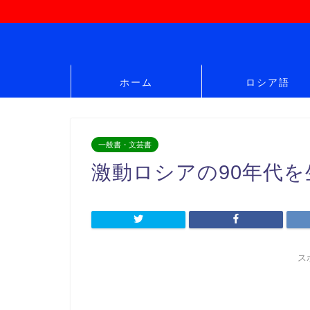
ホーム
ロシア語
一般書・文芸書
激動ロシアの90年代
ス