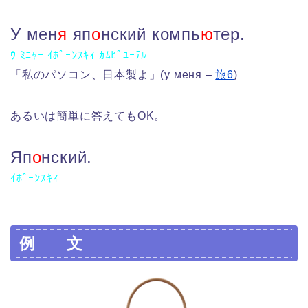
У мен
я
яп
о
нский компь
ю
тер.
ｳ ﾐﾆｬｰ ｲﾎﾟｰﾝｽｷｨ ｶﾑﾋﾟﾕｰﾃﾙ
「私のパソコン、日本製よ」(у меня –
旅6
)
あるいは簡単に答えてもOK。
Яп
о
нский.
ｲﾎﾟｰﾝｽｷｨ
例 文