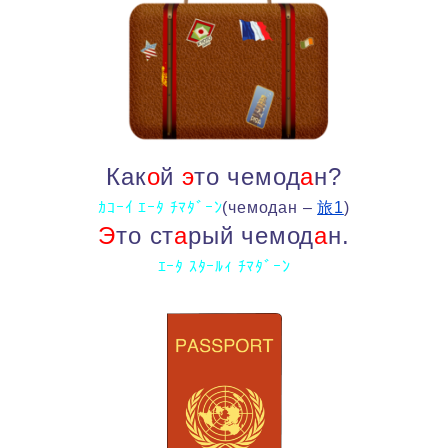
Как
о
й
э
то чемод
а
н?
ｶｺｰｲ ｴｰﾀ ﾁﾏﾀﾞｰﾝ
(чемодан –
旅1
)
Э
то ст
а
рый чемод
а
н.
ｴｰﾀ ｽﾀｰﾙｨ ﾁﾏﾀﾞｰﾝ