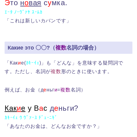
Э
то
н
о
вая
с
у
мка.
ｴｰﾀ ﾉｰｳﾞｧﾔ ｽｰﾑｶ
「これは新しいカバンです」
Какие это 〇〇?（
複数
名詞の場合）
「Как
и
е(
ｶｷｰｲｪ
)」も「どんな」を意味する疑問詞で
す。ただし、名詞が
複数
形のときに使います。
例えば、お金（д
е
ньг
и
=
複数
名詞）
Как
и
е
у В
а
с
д
е
ньги?
ｶｷｰｲｪ ｳ ｳﾞｧｰｽ ﾁﾞｪｰﾆｷﾞ
「あなたのお金は、どんなお金ですか？」