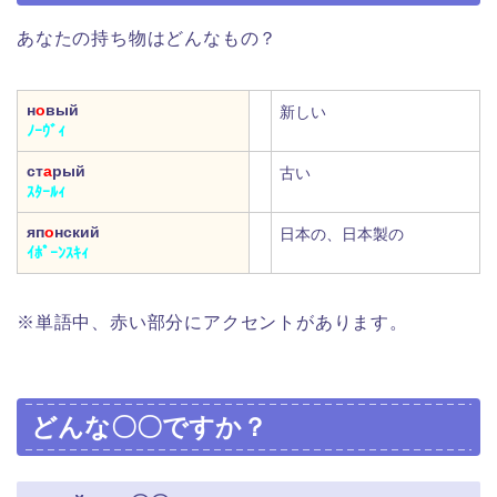
あなたの持ち物はどんなもの？
н
о
вый
新しい
ﾉｰｳﾞｨ
ст
а
рый
古い
ｽﾀｰﾙｨ
яп
о
нский
日本の、日本製の
ｲﾎﾟｰﾝｽｷｨ
※単語中、赤い部分にアクセントがあります。
どんな〇〇ですか？