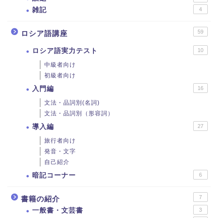
雑記
4
59
ロシア語講座
ロシア語実力テスト
10
中級者向け
初級者向け
入門編
16
文法・品詞別(名詞)
文法・品詞別（形容詞）
導入編
27
旅行者向け
発音・文字
自己紹介
暗記コーナー
6
7
書籍の紹介
一般書・文芸書
3