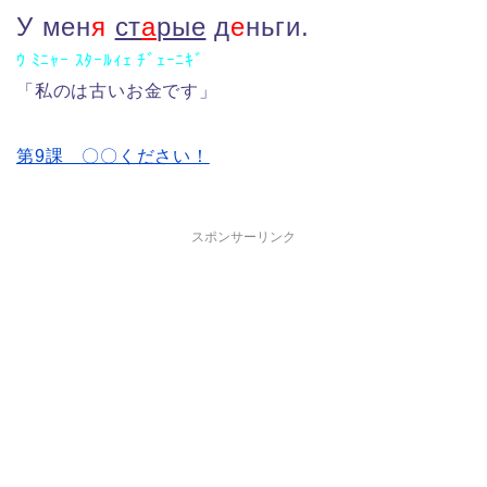
У мен
я
ст
а
рые
д
е
ньги.
ｳ ﾐﾆｬｰ ｽﾀｰﾙｨｪ ﾁﾞｪｰﾆｷﾞ
「私のは古いお金です」
第9課 〇〇ください！
スポンサーリンク