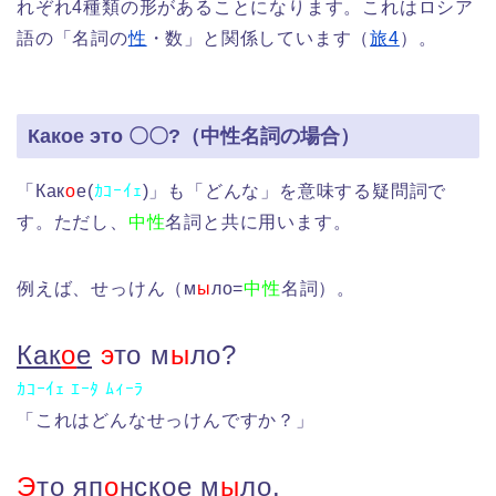
れぞれ4種類の形があることになります。これはロシア
語の「名詞の
性
・数」と関係しています（
旅4
）。
Какое это 〇〇?（中性名詞の場合）
「Как
о
е(
ｶｺｰｲｪ
)」も「どんな」を意味する疑問詞で
す。ただし、
中性
名詞と共に用います。
例えば、せっけん（м
ы
ло=
中性
名詞）。
Как
о
е
э
то м
ы
ло?
ｶｺｰｲｪ ｴｰﾀ ﾑｨｰﾗ
「これはどんなせっけんですか？」
Э
то
яп
о
нское
м
ы
ло.