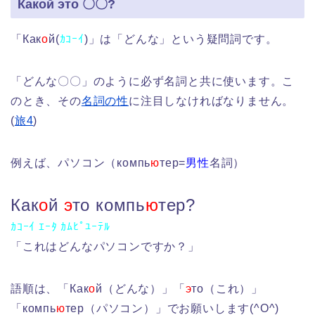
Какой это 〇〇?
「Как
о
й(
ｶｺｰｲ
)」は「どんな」という疑問詞です。
「どんな〇〇」のように必ず名詞と共に使います。こ
のとき、その
名詞の性
に注目しなければなりません。
(
旅4
)
例えば、パソコン（компь
ю
тер=
男性
名詞）
Как
о
й
э
то компь
ю
тер?
ｶｺｰｲ ｴｰﾀ ｶﾑﾋﾟﾕｰﾃﾙ
「これはどんなパソコンですか？」
語順は、「Как
о
й（どんな）」「
э
то（これ）」
「компь
ю
тер（パソコン）」でお願いします(^O^)