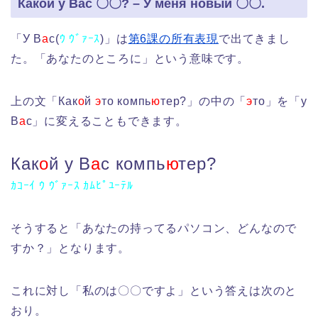
Какой у Вас 〇〇? – У меня новый 〇〇.
「У В
а
с(
ｳ ｳﾞｧｰｽ
)」は
第6課の所有表現
で出てきまし
た。「あなたのところに」という意味です。
上の文「Как
о
й
э
то компь
ю
тер?」の中の「
э
то」を「у
В
а
с」に変えることもできます。
Как
о
й у В
а
с компь
ю
тер?
ｶｺｰｲ ｳ ｳﾞｧｰｽ ｶﾑﾋﾟﾕｰﾃﾙ
そうすると「あなたの持ってるパソコン、どんなので
すか？」となります。
これに対し「私のは〇〇ですよ」という答えは次のと
おり。