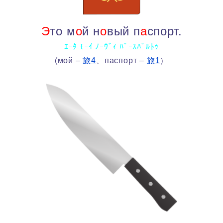
Э
то м
о
й н
о
вый п
а
спорт.
ｴｰﾀ ﾓｰｲ ﾉｰｳﾞｨ ﾊﾟｰｽﾊﾟﾙﾄｩ
(мой –
旅4
、паспорт –
旅1
）