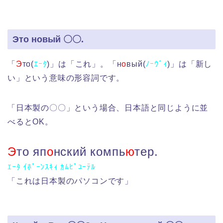
Это новый 〇〇.
「
Э
то(
ｴｰﾀ
)」は「これ」。「н
о
вый(
ﾉｰｳﾞｨ
)」は「新し
い」という意味の形容詞です。
「日本製の〇〇」という場合、日本語と同じように並
べるとOK。
Э
то яп
о
нский компь
ю
тер.
ｴｰﾀ ｲﾎﾟｰﾝｽｷｨ ｶﾑﾋﾟﾕｰﾃﾙ
「これは日本製のパソコンです」