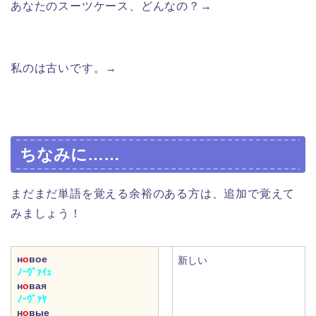
あなたのスーツケース、どんなの？→
Какой у Вас
чемодан?
私のは古いです。→
У меня старый. / У меня старый
чемодан.
ちなみに……
まだまだ単語を覚える余裕のある方は、追加で覚えて
みましょう！
н
о
вое
新しい
ﾉｰｳﾞｧｲｪ
н
о
вая
ﾉｰｳﾞｧﾔ
н
о
вые