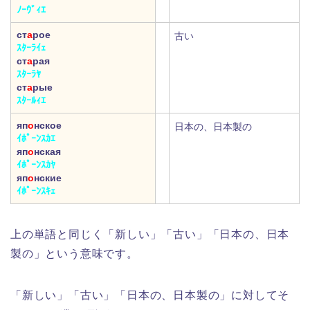
ﾉｰｳﾞｨｴ
ст
а
рое
古い
ｽﾀｰﾗｲｪ
ст
а
рая
ｽﾀｰﾗﾔ
ст
а
рые
ｽﾀｰﾙｨｴ
яп
о
нское
日本の、日本製の
ｲﾎﾟｰﾝｽｶｴ
яп
о
нская
ｲﾎﾟｰﾝｽｶﾔ
яп
о
нские
ｲﾎﾟｰﾝｽｷｪ
上の単語と同じく「新しい」「古い」「日本の、日本
製の」という意味です。
「新しい」「古い」「日本の、日本製の」に対してそ