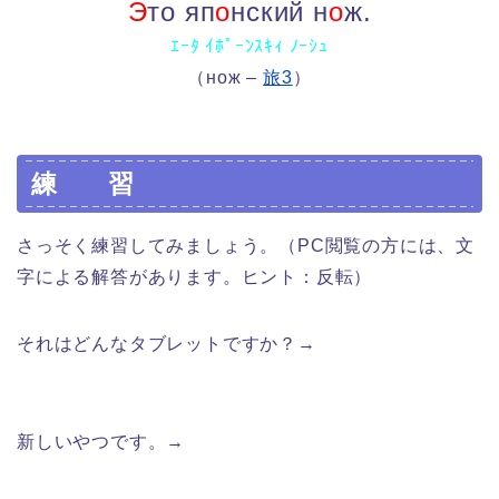
Э
то яп
о
нский н
о
ж.
ｴｰﾀ ｲﾎﾟｰﾝｽｷｨ ﾉｰｼｭ
（нож –
旅3
）
練 習
さっそく練習してみましょう。（PC閲覧の方には、文
字による解答があります。ヒント：反転）
それはどんなタブレットですか？→
Какой это
планшет?
新しいやつです。→
Новый. / Новый планшет.