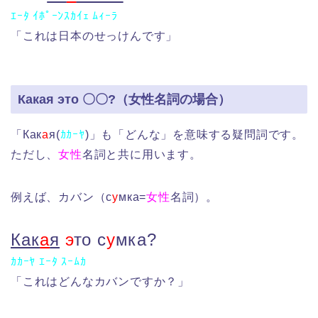
ｴｰﾀ ｲﾎﾟｰﾝｽｶｲｪ ﾑｨｰﾗ
「これは日本のせっけんです」
Какая это 〇〇?（女性名詞の場合）
「Как
а
я(
ｶｶｰﾔ
)」も「どんな」を意味する疑問詞です。
ただし、
女性
名詞と共に用います。
例えば、カバン（с
у
мка=
女性
名詞）。
Как
а
я
э
то с
у
мка?
ｶｶｰﾔ ｴｰﾀ ｽｰﾑｶ
「これはどんなカバンですか？」