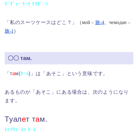
ｸﾞﾁﾞｪｰ ﾓｰｲ ﾁﾏﾀﾞｰﾝ
「私のスーツケースはどこ？」
（мой –
旅-4
、чемодан –
旅-1
）
〇〇 там.
「т
а
м(
ﾀｰﾑ
)」は「あそこ」という意味です。
あるものが「あそこ」にある場合は、次のようになり
ます。
Туал
е
т т
а
м.
ﾄｩｱﾘｪｰﾄｩ ﾀｰﾑ