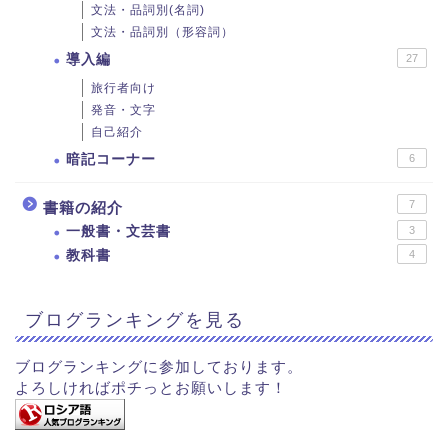
文法・品詞別(名詞)
文法・品詞別（形容詞）
導入編
27
旅行者向け
発音・文字
自己紹介
暗記コーナー
6
7
書籍の紹介
一般書・文芸書
3
教科書
4
ブログランキングを見る
ブログランキングに参加しております。
よろしければポチっとお願いします！