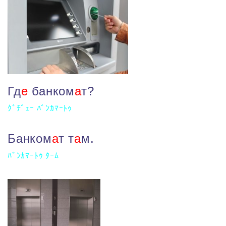
Гд
е
банком
а
т?
ｸﾞﾁﾞｪｰ ﾊﾞﾝｶﾏｰﾄｩ
Банком
а
т т
а
м.
ﾊﾞﾝｶﾏｰﾄｩ ﾀｰﾑ