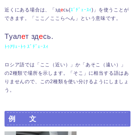
近くにある場合は、「зд
е
сь(
ｽﾞﾁﾞｪｰｽｨ
)」を使うことが
できます。「ここ／ここらへん」という意味です。
Туал
е
т зд
е
сь.
ﾄｩｱﾘｪｰﾄｩ ｽﾞﾁﾞｪｰｽｨ
ロシア語では「ここ（近い）」か「あそこ（遠い）」
の2種類で場所を示します。「そこ」に相当する語はあ
りませんので、この2種類を使い分けるようにしましょ
う。
例 文