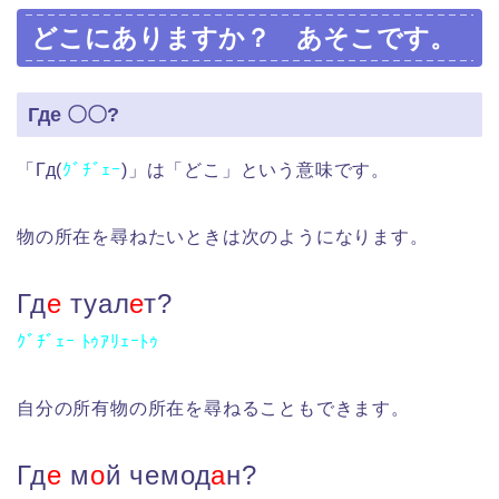
どこにありますか？ あそこです。
Где 〇〇?
「Гд(
ｸﾞﾁﾞｪｰ
)」は「どこ」という意味です。
物の所在を尋ねたいときは次のようになります。
Гд
е
туал
е
т?
ｸﾞﾁﾞｪｰ ﾄｩｱﾘｪｰﾄｩ
自分の所有物の所在を尋ねることもできます。
Гд
е
м
о
й чемод
а
н?