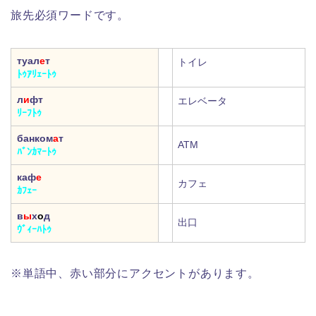
旅先必須ワードです。
туал
е
т
トイレ
ﾄｩｱﾘｪｰﾄｩ
л
и
фт
エレベータ
ﾘｰﾌﾄｩ
банком
а
т
ATM
ﾊﾞﾝｶﾏｰﾄｩ
каф
е
カフェ
ｶﾌｪｰ
в
ы
х
о
д
出口
ｳﾞｨｰﾊﾄｩ
※単語中、赤い部分にアクセントがあります。