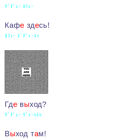
ｸﾞﾁﾞｪｰ ｶﾌｪｰ
Каф
е
зд
е
сь!
ｶﾌｪｰ ｽﾞﾁﾞｪｰｽｨ
Гд
е
в
ы
ход?
ｸﾞﾁﾞｪｰ ｳﾞｨｰﾊﾄｩ
В
ы
ход т
а
м!