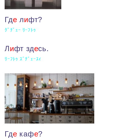
Гд
е
л
и
фт?
ｸﾞﾁﾞｪｰ ﾘｰﾌﾄｩ
Л
и
фт зд
е
сь.
ﾘｰﾌﾄｩ ｽﾞﾁﾞｪｰｽｨ
Гд
е
каф
е
?