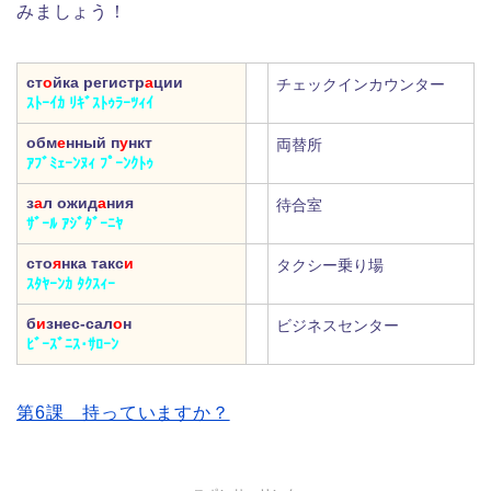
みましょう！
ст
о
йка регистр
а
ции
チェックインカウンター
ｽﾄｰｲｶ ﾘｷﾞｽﾄｩﾗｰﾂｨｲ
обм
е
нный п
у
нкт
両替所
ｱﾌﾞﾐｪｰﾝﾇｨ ﾌﾟｰﾝｸﾄｩ
з
а
л ожид
а
ния
待合室
ｻﾞｰﾙ ｱｼﾞﾀﾞｰﾆﾔ
сто
я
нка такс
и
タクシー乗り場
ｽﾀﾔｰﾝｶ ﾀｸｽｨｰ
б
и
знес-сал
о
н
ビジネスセンター
ﾋﾞｰｽﾞﾆｽ･ｻﾛｰﾝ
第6課 持っていますか？