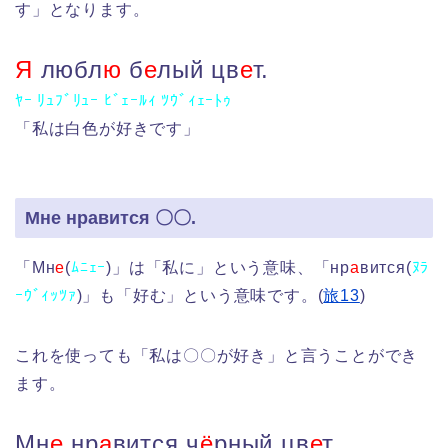
す」となります。
Я
любл
ю
б
е
лый цв
е
т.
ﾔｰ ﾘｭﾌﾞﾘｭｰ ﾋﾞｪｰﾙｨ ﾂｳﾞｨｪｰﾄｩ
「私は白色が好きです」
Мне нравится 〇〇.
「Мн
е
(
ﾑﾆｪｰ
)」は「私に」という意味、「нр
а
вится(
ﾇﾗ
ｰｳﾞｨｯﾂｧ
)」も「好む」という意味です。(
旅13
)
これを使っても「私は〇〇が好き」と言うことができ
ます。
Мн
е
нр
а
вится ч
ё
рный цв
е
т.