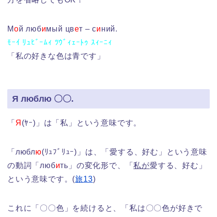
М
о
й люб
и
мый цв
е
т – с
и
ний.
ﾓｰｲ ﾘｭﾋﾞｰﾑｨ ﾂｳﾞｨｪｰﾄｩ ｽｨｰﾆｨ
「私の好きな色は青です」
Я люблю 〇〇.
「
Я
(ﾔｰ)」は「私」という意味です。
「любл
ю
(ﾘｭﾌﾞﾘｭｰ)」は、「愛する、好む」という意味
の動詞「люб
и
ть」の変化形で、「
私が
愛する、好む」
という意味です。(
旅13
)
これに「〇〇色」を続けると、「私は〇〇色が好きで