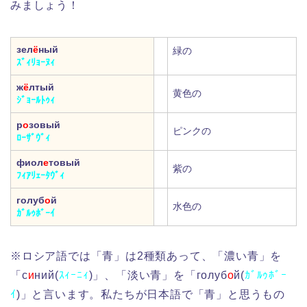
みましょう！
зел
ё
ный
緑の
ｽﾞｨﾘｮｰﾇｨ
ж
ё
лтый
黄色の
ｼﾞｮｰﾙﾄｩｨ
р
о
зовый
ピンクの
ﾛｰｻﾞｳﾞｨ
фиол
е
товый
紫の
ﾌｨｱﾘｪｰﾀｳﾞｨ
голуб
о
й
水色の
ｶﾞﾙｩﾎﾞｰｲ
※ロシア語では「青」は2種類あって、「濃い青」を
「с
и
ний(
ｽｨｰﾆｨ
)」、「淡い青」を「голуб
о
й(
ｶﾞﾙｩﾎﾞｰ
ｲ
)」と言います。私たちが日本語で「青」と思うもの