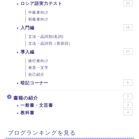
ロシア語実力テスト
10
中級者向け
初級者向け
入門編
16
文法・品詞別(名詞)
文法・品詞別（形容詞）
導入編
27
旅行者向け
発音・文字
自己紹介
暗記コーナー
6
7
書籍の紹介
一般書・文芸書
3
教科書
4
ブログランキングを見る