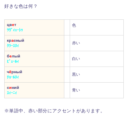
好きな色は何？
цв
е
т
色
ﾂｳﾞｨｪｰﾄｩ
кр
а
сный
赤い
ｸﾗｰｽﾇｨ
б
е
лый
白い
ﾋﾞｪｰﾙｨ
ч
ё
рный
黒い
ﾁｮｰﾙﾇｨ
с
и
ний
青い
ｽｨｰﾆｨ
※単語中、赤い部分にアクセントがあります。