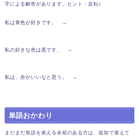
字による解答があります。ヒント：反転）
私は青色が好きです。 →
Я люблю синий цвет. /
Мне нравится синий цвет.
私の好きな色は黒です。 →
Мой любимый цвет –
чёрный (цвет).
私は、赤がいいなと思う。 →
Мне нравится
красный цвет.
単語おかわり
まだまだ単語を覚える余裕のある方は、追加で覚えて