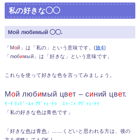
私の好きな◯◯
Мой любимый ◯◯.
「М
о
й」は「私の」という意味です。(
旅4
)
「люб
и
мый」は「好きな」という意味です。
これらを使って好きな色を言ってみましょう。
М
о
й люб
и
мый цв
е
т – с
и
ний цв
е
т.
ﾓｰｲ ﾘｭﾋﾞｰﾑｨ ﾂｳﾞｨｪｰﾄｩ ｽｨｰﾆｨ ﾂｳﾞｨｪｰﾄｩ
「私の好きな色は青色です」
「好きな
色
は青
色
」……くどいと思われる方は、後の
方を省略してもOK！