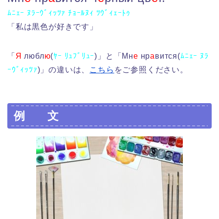
ﾑﾆｪｰ ﾇﾗｰｳﾞｨｯﾂｧ ﾁｮｰﾙﾇｨ ﾂｳﾞｨｪｰﾄｩ
「私は黒色が好きです」
「
Я
любл
ю
(
ﾔｰ ﾘｭﾌﾞﾘｭｰ
)」と「Мн
е
нр
а
вится(
ﾑﾆｪｰ ﾇﾗ
ｰｳﾞｨｯﾂｧ
)」の違いは、
こちら
をご参照ください。
例 文