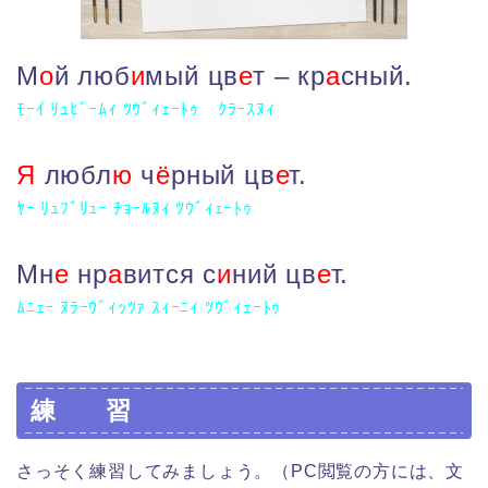
М
о
й люб
и
мый цв
е
т – кр
а
сный.
ﾓｰｲ ﾘｭﾋﾞｰﾑｨ ﾂｳﾞｨｪｰﾄｩ ｸﾗｰｽﾇｨ
Я
любл
ю
ч
ё
рный цв
е
т.
ﾔｰ ﾘｭﾌﾞﾘｭｰ ﾁｮｰﾙﾇｨ ﾂｳﾞｨｪｰﾄｩ
Мн
е
нр
а
вится с
и
ний цв
е
т.
ﾑﾆｪｰ ﾇﾗｰｳﾞｨｯﾂｧ ｽｨｰﾆｨ ﾂｳﾞｨｪｰﾄｩ
練 習
さっそく練習してみましょう。（PC閲覧の方には、文