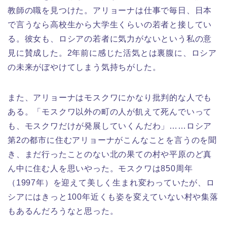
教師の職を見つけた。アリョーナは仕事で毎日、日本
で言うなら高校生から大学生くらいの若者と接してい
る。彼女も、ロシアの若者に気力がないという私の意
見に賛成した。2年前に感じた活気とは裏腹に、ロシア
の未来がぼやけてしまう気持ちがした。
また、アリョーナはモスクワにかなり批判的な人でも
ある。「モスクワ以外の町の人が飢えて死んでいって
も、モスクワだけが発展していくんだわ」……ロシア
第2の都市に住むアリョーナがこんなことを言うのを聞
き、まだ行ったことのない北の果ての村や平原のど真
ん中に住む人を思いやった。モスクワは850周年
（1997年）を迎えて美しく生まれ変わっていたが、ロ
シアにはきっと100年近くも姿を変えていない村や集落
もあるんだろうなと思った。