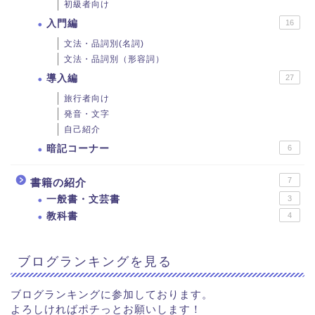
初級者向け
入門編
16
文法・品詞別(名詞)
文法・品詞別（形容詞）
導入編
27
旅行者向け
発音・文字
自己紹介
暗記コーナー
6
7
書籍の紹介
一般書・文芸書
3
教科書
4
ブログランキングを見る
ブログランキングに参加しております。
よろしければポチっとお願いします！