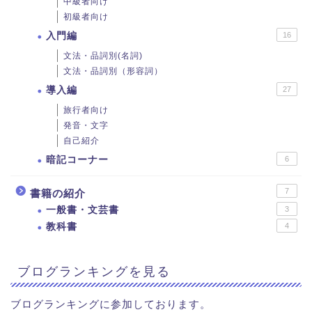
中級者向け
初級者向け
入門編
16
文法・品詞別(名詞)
文法・品詞別（形容詞）
導入編
27
旅行者向け
発音・文字
自己紹介
暗記コーナー
6
7
書籍の紹介
一般書・文芸書
3
教科書
4
ブログランキングを見る
ブログランキングに参加しております。