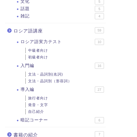
文化
5
話題
5
雑記
4
ロシア語講座
59
ロシア語実力テスト
10
中級者向け
初級者向け
入門編
16
文法・品詞別(名詞)
文法・品詞別（形容詞）
導入編
27
旅行者向け
発音・文字
自己紹介
暗記コーナー
6
書籍の紹介
7