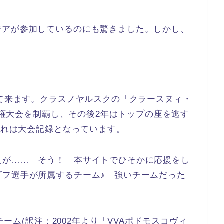
ジアが参加しているのにも驚きました。しかし、
って来ます。クラスノヤルスクの「クラースヌィ・
選手権大会を制覇し、その後2年はトップの座を逃す
。これは大会記録となっています。
えが…… そう！ 本サイトでひそかに応援をし
ゾフ選手が所属するチーム♪ 強いチームだった
チーム(訳注：2002年より「VVAポドモスコヴィ